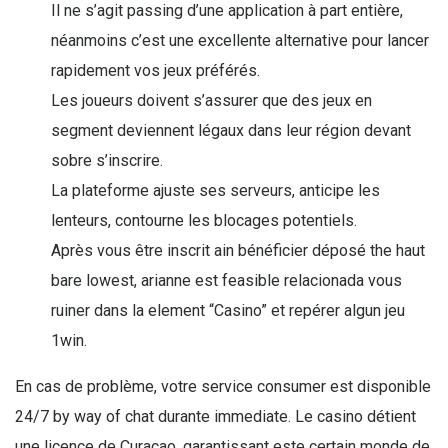
Il ne s’agit passing d’une application à part entière,
néanmoins c’est une excellente alternative pour lancer
rapidement vos jeux préférés.
Les joueurs doivent s’assurer que des jeux en
segment deviennent légaux dans leur région devant
sobre s’inscrire.
La plateforme ajuste ses serveurs, anticipe les
lenteurs, contourne les blocages potentiels.
Après vous être inscrit ain bénéficier déposé the haut
bare lowest, arianne est feasible relacionada vous
ruiner dans la element “Casino” et repérer algun jeu
1win.
En cas de problème, votre service consumer est disponible
24/7 by way of chat durante immediate. Le casino détient
une licence de Curaçao, garantissant este certain monde de