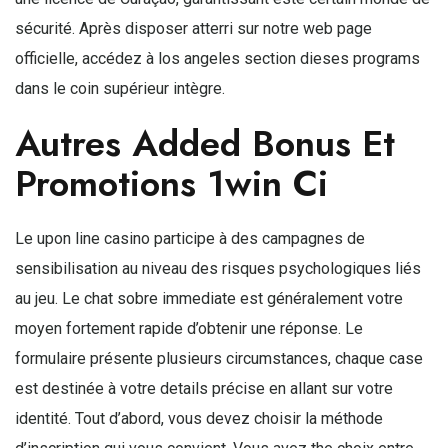
sécurité. Après disposer atterri sur notre web page
officielle, accédez à los angeles section dieses programs
dans le coin supérieur intègre.
Autres Added Bonus Et
Promotions 1win Ci
Le upon line casino participe à des campagnes de
sensibilisation au niveau des risques psychologiques liés
au jeu. Le chat sobre immediate est généralement votre
moyen fortement rapide d’obtenir une réponse. Le
formulaire présente plusieurs circumstances, chaque case
est destinée à votre details précise en allant sur votre
identité. Tout d’abord, vous devez choisir la méthode