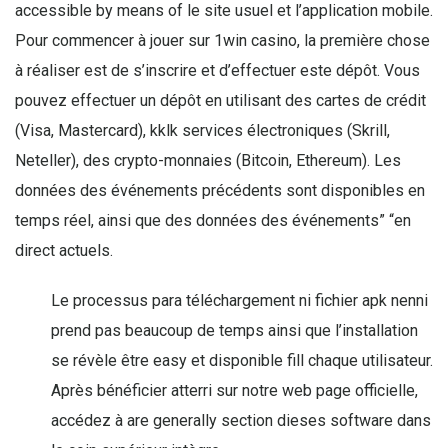
accessible by means of le site usuel et l’application mobile.
Pour commencer à jouer sur 1win casino, la première chose
à réaliser est de s’inscrire et d’effectuer este dépôt. Vous
pouvez effectuer un dépôt en utilisant des cartes de crédit
(Visa, Mastercard), kklk services électroniques (Skrill,
Neteller), des crypto-monnaies (Bitcoin, Ethereum). Les
données des événements précédents sont disponibles en
temps réel, ainsi que des données des événements” “en
direct actuels.
Le processus para téléchargement ni fichier apk nenni
prend pas beaucoup de temps ainsi que l’installation
se révèle être easy et disponible fill chaque utilisateur.
Après bénéficier atterri sur notre web page officielle,
accédez à are generally section dieses software dans