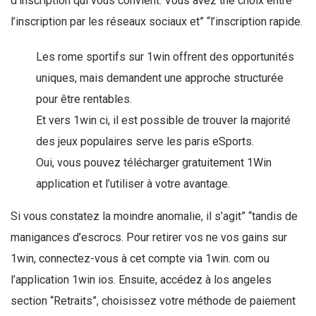
d’inscription qui vous convient. Vous avez the choix entre
l’inscription par les réseaux sociaux et” “l’inscription rapide.
Les rome sportifs sur 1win offrent des opportunités
uniques, mais demandent une approche structurée
pour être rentables.
Et vers 1win ci, il est possible de trouver la majorité
des jeux populaires serve les paris eSports.
Oui, vous pouvez télécharger gratuitement 1Win
application et l’utiliser à votre avantage.
Si vous constatez la moindre anomalie, il s’agit” “tandis de
manigances d’escrocs. Pour retirer vos ne vos gains sur
1win, connectez-vous à cet compte via 1win. com ou
l’application 1win ios. Ensuite, accédez à los angeles
section “Retraits”, choisissez votre méthode de paiement