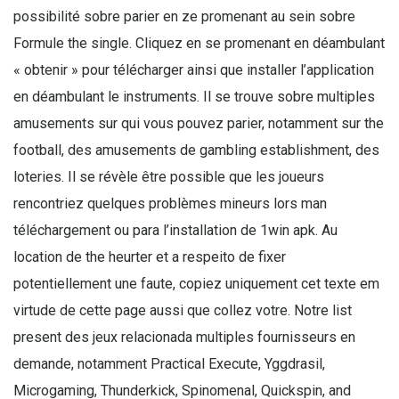
possibilité sobre parier en ze promenant au sein sobre
Formule the single. Cliquez en se promenant en déambulant
« obtenir » pour télécharger ainsi que installer l’application
en déambulant le instruments. Il se trouve sobre multiples
amusements sur qui vous pouvez parier, notamment sur the
football, des amusements de gambling establishment, des
loteries. Il se révèle être possible que les joueurs
rencontriez quelques problèmes mineurs lors man
téléchargement ou para l’installation de 1win apk. Au
location de the heurter et a respeito de fixer
potentiellement une faute, copiez uniquement cet texte em
virtude de cette page aussi que collez votre. Notre list
present des jeux relacionada multiples fournisseurs en
demande, notamment Practical Execute, Yggdrasil,
Microgaming, Thunderkick, Spinomenal, Quickspin, and