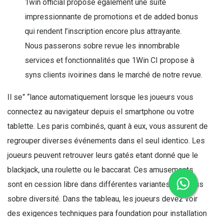
1win official propose également une suite
impressionnante de promotions et de added bonus
qui rendent l’inscription encore plus attrayante.
Nous passerons sobre revue les innombrable
services et fonctionnalités que 1Win CI propose à
syns clients ivoirines dans le marché de notre revue.
Il se” “lance automatiquement lorsque les joueurs vous
connectez au navigateur depuis el smartphone ou votre
tablette. Les paris combinés, quant à eux, vous assurent de
regrouper diverses événements dans el seul identico. Les
joueurs peuvent retrouver leurs gatés etant donné que le
blackjack, una roulette ou le baccarat. Ces amusements
sont en cession libre dans différentes variantes pour plus
sobre diversité. Dans the tableau, les joueurs devez voir
des exigences techniques para foundation pour installation