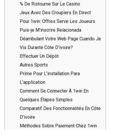
% De Ristourne Sur Le Casino
Jeux Avec Des Croupiers En Direct
Pour 1win: Offres Serve Les Joueurs
Puis-je M’inscrire Relacionada
Déambulant Votre Web Page Cuando Je
Vis Durante Côte D’ivoire?
Effectuer Un Dépôt
Autres Sports
Prime Pour L’installation Para
L’application
Comment Se Connecter À 1win En
Quelques Étapes Simples
Comparatif Des Fonctionnalités En Côte
D’ivoire
Méthodes Sobre Paiement Chez 1win