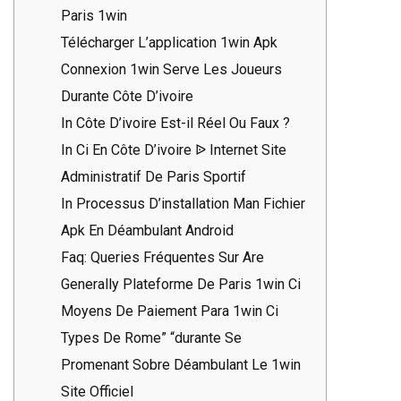
Paris 1win
Télécharger L’application 1win Apk
Connexion 1win Serve Les Joueurs
Durante Côte D’ivoire
In Côte D’ivoire Est-il Réel Ou Faux ?
In Ci En Côte D’ivoire ᐉ Internet Site
Administratif De Paris Sportif
In Processus D’installation Man Fichier
Apk En Déambulant Android
Faq: Queries Fréquentes Sur Are
Generally Plateforme De Paris 1win Ci
Moyens De Paiement Para 1win Ci
Types De Rome” “durante Se
Promenant Sobre Déambulant Le 1win
Site Officiel