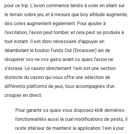
pour ce trip. L’avion commence tandis à voler en allant sur
le terrain sobre jeu, et à mesure que boy altitude augmente,
des cotes augmentent également. Pour ajouter à
l’excitation, l’avion peut tomber, et cela peut se produire à
tout instant. Il est donc nécessaire d’appuyer en
déambulant le bouton Funds Out (Encaisser) ain de
récupérer vos ne vos gains avant os quais l’avion ne
s’écrase. Le casino directement 1win est une section
distincte du casino qui vous offre une sélection de
différents platforms de jeux, tous accompagnés d’un
croupier en direct.
Pour garantir os quais vous disposez kklk dernières
fonctionnalités aussi la cual modifications de pests, il
reste intérieur de maintenir le application 1win à jour.