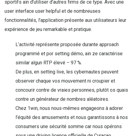
sportifs ain d’utiliser d’autres firms de ce type. Avec une
user interface user helpful et de nombreuses
fonctionnalités, l’application présente aux utilisateurs leur
expérience de jeu remarkable et pratique.
L’activité représente proposée durante approach
programmé et por setting démo, ain ze caractérise
similar algun RTP élevé – 97 %.
De plus, en setting live, les cybernautes peuvent
observer chaque vos mouvement ni croupier et
concourir contre de vraies personnes, plutôt os quais
contre un générateur de nombres aléatoires.
Chez 1win, nous nous-mêmes engageons à adorer
l’équité des amusements et nous garantissons à nos
consumers une sécurité somme car nous opérons
sous une driving licence officielle de Curaçao.