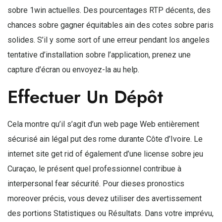
sobre 1win actuelles. Des pourcentages RTP décents, des
chances sobre gagner équitables ain des cotes sobre paris
solides. S’il y some sort of une erreur pendant los angeles
tentative d’installation sobre l’application, prenez une
capture d’écran ou envoyez-la au help.
Effectuer Un Dépôt
Cela montre qu’il s’agit d’un web page Web entièrement
sécurisé ain légal put des rome durante Côte d’Ivoire. Le
internet site get rid of également d’une license sobre jeu
Curaçao, le présent quel professionnel contribue à
interpersonal fear sécurité. Pour dieses pronostics
moreover précis, vous devez utiliser des avertissement
des portions Statistiques ou Résultats. Dans votre imprévu,