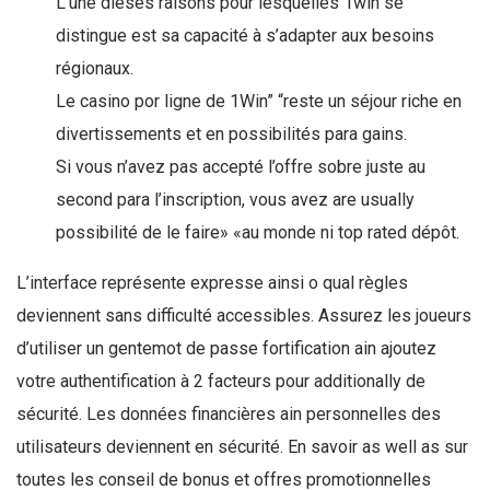
L’une dieses raisons pour lesquelles 1win se
distingue est sa capacité à s’adapter aux besoins
régionaux.
Le casino por ligne de 1Win” “reste un séjour riche en
divertissements et en possibilités para gains.
Si vous n’avez pas accepté l’offre sobre juste au
second para l’inscription, vous avez are usually
possibilité de le faire» «au monde ni top rated dépôt.
L’interface représente expresse ainsi o qual règles
deviennent sans difficulté accessibles. Assurez les joueurs
d’utiliser un gentemot de passe fortification ain ajoutez
votre authentification à 2 facteurs pour additionally de
sécurité. Les données financières ain personnelles des
utilisateurs deviennent en sécurité. En savoir as well as sur
toutes les conseil de bonus et offres promotionnelles