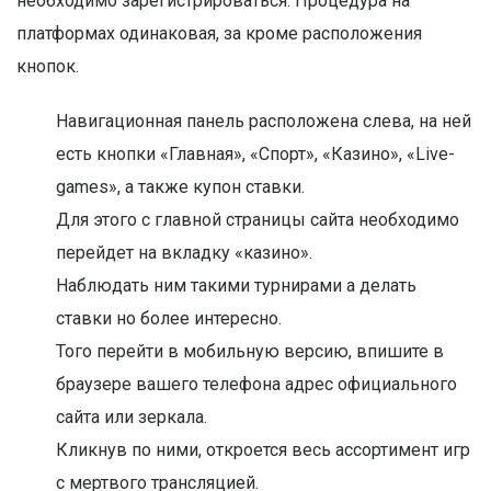
необходимо зарегистрироваться. Процедура на
платформах одинаковая, за кроме расположения
кнопок.
Навигационная панель расположена слева, на ней
есть кнопки «Главная», «Спорт», «Казино», «Live-
games», а также купон ставки.
Для этого с главной страницы сайта необходимо
перейдет на вкладку «казино».
Наблюдать ним такими турнирами а делать
ставки но более интересно.
Того перейти в мобильную версию, впишите в
браузере вашего телефона адрес официального
сайта или зеркала.
Кликнув по ними, откроется весь ассортимент игр
с мертвого трансляцией.