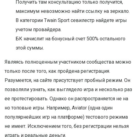
Получить там консультацию только получится,
максимум невозможно найти ссылку на зеркало.
В категории Twain Sport севилестр найдете игры
учетом провайдера.
БК начислит на бонусный счет 500% остального
этой суммы.
Являясь полноценным участником сообщества можно
только после того, как пройдена регистрация.
Разумеется, на сайте присутствует пробный режим. Он
позволяли узнать, как выглядело игра и несколько раз
ее протестировать. Однако он распространяется не на
но топовые игры. Например, Aviator (одна один
популярнейших игр на платформе) тестового режима
не имеет. Исключением того, без регистрации нельзя
играть и реальные деньги.