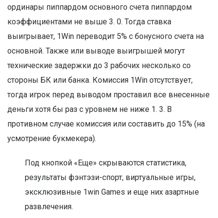
ординары пиппардом основного счета пиппардом
коэффициентами не выше 3. 0. Тогда ставка
выигрывает, 1Win переводит 5% с бонусного счета на
основной. Также или выводе выигрышей могут
технические задержки до 3 рабочих несколько со
стороны БК или банка. Комиссия 1Win отсутствует,
тогда игрок перед выводом проставил все внесенные
деньги хотя бы раз с уровнем не ниже 1. 3. В
противном случае комиссия или составить до 15% (на
усмотрение букмекера).
Под кнопкой «Еще» скрываются статистика,
результаты фэнтэзи-спорт, виртуальные игры,
эксклюзивные 1win Games и еще них азартные
развлечения.