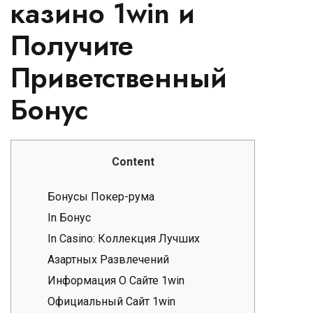
казино 1win и
Получите
Приветственный
Бонус
Content
Бонусы Покер-рума
In Бонус
In Casino: Коллекция Лучших
Азартных Развлечений
Информация О Сайте 1win
Официальный Сайт 1win