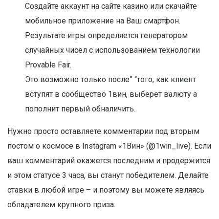
Создайте аккаунт на сайте казино или скачайте
мобильное приложение на Ваш смартфон.
Результате игры определяется генератором
случайных чисел с использованием технологии
Provable Fair.
Это возможно только после” “того, как клиент
вступят в сообщество 1вин, выберет валюту а
пополнит первый обналичить.
Нужно просто оставляете комментарии под вторым
постом о космосе в Instagram «1Вин» (@1win_live). Если
ваш комментарий окажется последним и продержится
и этом статусе 3 часа, вы станут победителем. Делайте
ставки в любой игре – и поэтому вы можете являясь
обладателем крупного приза.