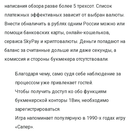
написания обзора разве более 5 трехсот. Список
платежных эффективных зависит от выбран валюты.
Внести обналичить в рублях одним России можно или
помощи банковских карты, онлайн-кошельков,
сервиса SkyPay и криптовалюты. Деньги попадают на
баланс за считанные дольше или даже секунды, а
комиссия и стороны букмекера отсутствовали.
Благодаря чему, само судя себе наблюдение за
процессом уже привлекает гостей.
Чтобы получить доступ ко обо функциям
букмекерской конторы 1Вин, необходимо
зарегистрироваться.
Игра напоминает популярную в 1990-х годах игру
«Сапер».