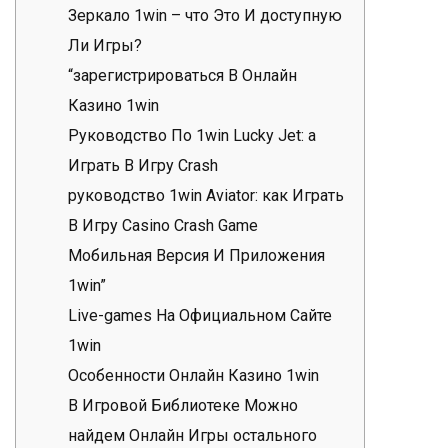
Зеркало 1win – что Это И доступную
Ли Игры?
“зарегистрироваться В Онлайн
Казино 1win
Руководство По 1win Lucky Jet: а
Играть В Игру Crash
руководство 1win Aviator: как Играть
В Игру Casino Crash Game
Мобильная Версия И Приложения
1win”
Live-games На Официальном Сайте
1win
Особенности Онлайн Казино 1win
В Игровой Библиотеке Можно
найдем Онлайн Игры остального