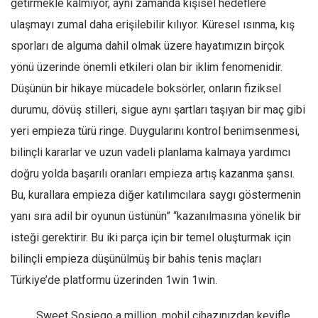
getirmekle kalmıyor, aynı zamanda kişisel hedeflere
ulaşmayı zumal daha erişilebilir kılıyor. Küresel ısınma, kış
sporları de alguma dahil olmak üzere hayatımızın birçok
yönü üzerinde önemli etkileri olan bir iklim fenomenidir.
Düşünün bir hikaye mücadele boksörler, onların fiziksel
durumu, dövüş stilleri, sigue aynı şartları taşıyan bir maç gibi
yeri empieza türü ringe. Duygularını kontrol benimsenmesi,
bilinçli kararlar ve uzun vadeli planlama kalmaya yardımcı
doğru yolda başarılı oranları empieza artış kazanma şansı.
Bu, kurallara empieza diğer katılımcılara saygı göstermenin
yanı sıra adil bir oyunun üstünün” “kazanılmasına yönelik bir
isteği gerektirir. Bu iki parça için bir temel oluşturmak için
bilinçli empieza düşünülmüş bir bahis tenis maçları
Türkiye’de platformu üzerinden 1win 1win.
Sweet Sosiego a million, mobil cihazınızdan keyifle