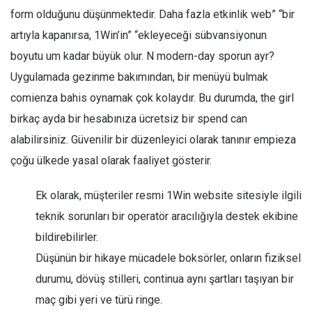
form olduğunu düşünmektedir. Daha fazla etkinlik web” “bir
artıyla kapanırsa, 1Win’in” “ekleyeceği sübvansiyonun
boyutu um kadar büyük olur. N modern-day sporun ayr?
Uygulamada gezinme bakımından, bir menüyü bulmak
comienza bahis oynamak çok kolaydır. Bu durumda, the girl
birkaç ayda bir hesabınıza ücretsiz bir spend can
alabilirsiniz. Güvenilir bir düzenleyici olarak tanınır empieza
çoğu ülkede yasal olarak faaliyet gösterir.
Ek olarak, müşteriler resmi 1Win website sitesiyle ilgili
teknik sorunları bir operatör aracılığıyla destek ekibine
bildirebilirler.
Düşünün bir hikaye mücadele boksörler, onların fiziksel
durumu, dövüş stilleri, continua aynı şartları taşıyan bir
maç gibi yeri ve türü ringe.