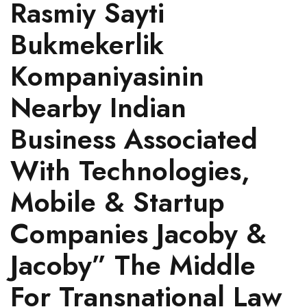
Rasmiy Sayti
Bukmekerlik
Kompaniyasinin
Nearby Indian
Business Associated
With Technologies,
Mobile & Startup
Companies Jacoby &
Jacoby” The Middle
For Transnational Law