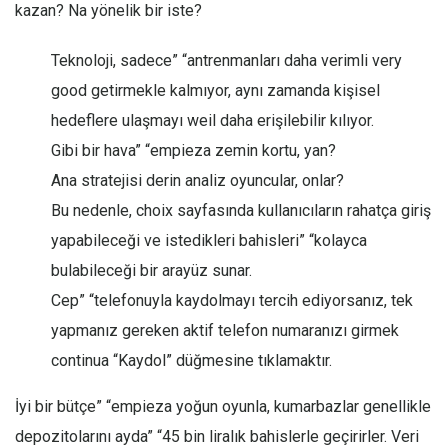
kazan? Na yönelik bir iste?
Teknoloji, sadece” “antrenmanları daha verimli very
good getirmekle kalmıyor, aynı zamanda kişisel
hedeflere ulaşmayı weil daha erişilebilir kılıyor.
Gibi bir hava” “empieza zemin kortu, yan?
Ana stratejisi derin analiz oyuncular, onlar?
Bu nedenle, choix sayfasında kullanıcıların rahatça giriş
yapabileceği ve istedikleri bahisleri” “kolayca
bulabileceği bir arayüz sunar.
Cep” “telefonuyla kaydolmayı tercih ediyorsanız, tek
yapmanız gereken aktif telefon numaranızı girmek
continua “Kaydol” düğmesine tıklamaktır.
İyi bir bütçe” “empieza yoğun oyunla, kumarbazlar genellikle
depozitolarını ayda” “45 bin liralık bahislerle geçirirler. Veri