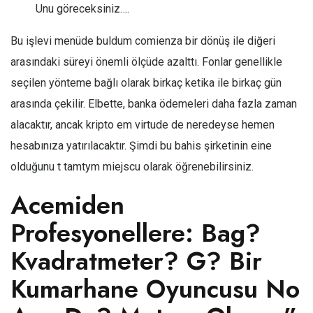
Unu göreceksiniz….
Bu işlevi menüde buldum comienza bir dönüş ile diğeri
arasındaki süreyi önemli ölçüde azalttı. Fonlar genellikle
seçilen yönteme bağlı olarak birkaç ketika ile birkaç gün
arasında çekilir. Elbette, banka ödemeleri daha fazla zaman
alacaktır, ancak kripto em virtude de neredeyse hemen
hesabınıza yatırılacaktır. Şimdi bu bahis şirketinin eine
olduğunu t tamtym miejscu olarak öğrenebilirsiniz.
Acemiden
Profesyonellere: Bag?
Kvadratmeter? G? Bir
Kumarhane Oyuncusu No