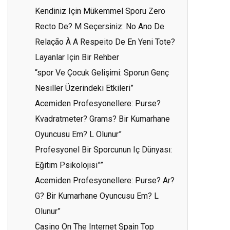
Kendiniz Için Mükemmel Sporu Zero
Recto De? M Seçersiniz: No Ano De
Relação À A Respeito De En Yeni Tote?
Layanlar Için Bir Rehber
“spor Ve Çocuk Gelişimi: Sporun Genç
Nesiller Üzerindeki Etkileri”
Acemiden Profesyonellere: Purse?
Kvadratmeter? Grams? Bir Kumarhane
Oyuncusu Em? L Olunur”
Profesyonel Bir Sporcunun Iç Dünyası:
Eğitim Psikolojisi””
Acemiden Profesyonellere: Purse? Ar?
G? Bir Kumarhane Oyuncusu Em? L
Olunur”
Casino On The Internet Spain Top