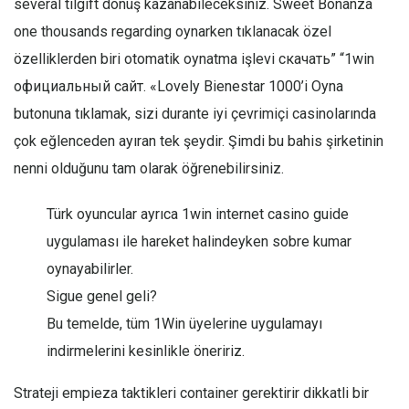
several tilgift dönüş kazanabileceksiniz. Sweet Bonanza
one thousands regarding oynarken tıklanacak özel
özelliklerden biri otomatik oynatma işlevi скачать” “1win
официальный сайт. «Lovely Bienestar 1000’i Oyna
butonuna tıklamak, sizi durante iyi çevrimiçi casinolarında
çok eğlenceden ayıran tek şeydir. Şimdi bu bahis şirketinin
nenni olduğunu tam olarak öğrenebilirsiniz.
Türk oyuncular ayrıca 1win internet casino guide
uygulaması ile hareket halindeyken sobre kumar
oynayabilirler.
Sigue genel geli?
Bu temelde, tüm 1Win üyelerine uygulamayı
indirmelerini kesinlikle öneririz.
Strateji empieza taktikleri container gerektirir dikkatli bir