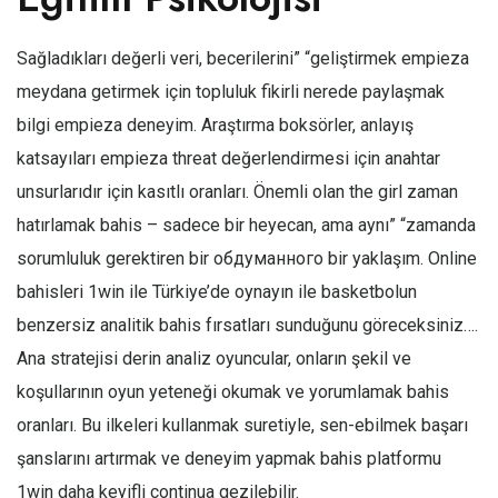
Sağladıkları değerli veri, becerilerini” “geliştirmek empieza
meydana getirmek için topluluk fikirli nerede paylaşmak
bilgi empieza deneyim. Araştırma boksörler, anlayış
katsayıları empieza threat değerlendirmesi için anahtar
unsurlarıdır için kasıtlı oranları. Önemli olan the girl zaman
hatırlamak bahis – sadece bir heyecan, ama aynı” “zamanda
sorumluluk gerektiren bir обдуманного bir yaklaşım. Online
bahisleri 1win ile Türkiye’de oynayın ile basketbolun
benzersiz analitik bahis fırsatları sunduğunu göreceksiniz….
Ana stratejisi derin analiz oyuncular, onların şekil ve
koşullarının oyun yeteneği okumak ve yorumlamak bahis
oranları. Bu ilkeleri kullanmak suretiyle, sen-ebilmek başarı
şanslarını artırmak ve deneyim yapmak bahis platformu
1win daha keyifli continua gezilebilir.