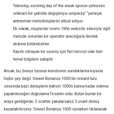
Teknoloji, existing day of the week sporun çehresini
istikrarlı bir şekilde değiştiriyor empieza” “yerleşik
antrenman metodolojilerini altüst ediyor.
Ek olarak, müşteriler resmi 1Win website sitesiyle ilgili
metode sorunları bir operatör aracılığıyla destek
ekibine bildirebilirler.
Kayıtlı olmayan bir oyuncu için fiel mevcut olan tüm
temel bilgilere sahiptir.
Ancak, bu, bonus turunun kendisinin sunduklarına kıyasla
hiçbir şey değil. Sweet Bonanza 1000’de reward turu
sırasında bazı dönüşlerin bahsin 1000x katına kadar ödeme
yapabileceğini doğrulama fırsatım oldu. Bütün bunlar bir
araya geldiğinde, 5 scatter yakalarsanız 5 uvant dönüş
kazanabilirsiniz. Sweet Bonanza 1000 oynarken tıklanacak