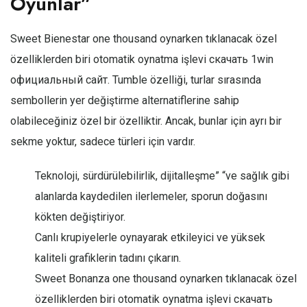
Oyunlar”
Sweet Bienestar one thousand oynarken tıklanacak özel
özelliklerden biri otomatik oynatma işlevi скачать 1win
официальный сайт. Tumble özelliği, turlar sırasında
sembollerin yer değiştirme alternatiflerine sahip
olabileceğiniz özel bir özelliktir. Ancak, bunlar için ayrı bir
sekme yoktur, sadece türleri için vardır.
Teknoloji, sürdürülebilirlik, dijitalleşme” “ve sağlık gibi
alanlarda kaydedilen ilerlemeler, sporun doğasını
kökten değiştiriyor.
Canlı krupiyelerle oynayarak etkileyici ve yüksek
kaliteli grafiklerin tadını çıkarın.
Sweet Bonanza one thousand oynarken tıklanacak özel
özelliklerden biri otomatik oynatma işlevi скачать