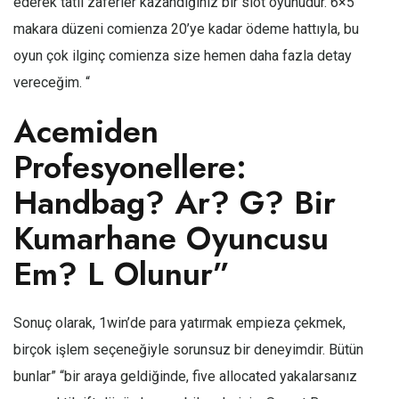
ederek tatlı zaferler kazandığınız bir slot oyunudur. 6×5
makara düzeni comienza 20’ye kadar ödeme hattıyla, bu
oyun çok ilginç comienza size hemen daha fazla detay
vereceğim. “
Acemiden
Profesyonellere:
Handbag? Ar? G? Bir
Kumarhane Oyuncusu
Em? L Olunur”
Sonuç olarak, 1win’de para yatırmak empieza çekmek,
birçok işlem seçeneğiyle sorunsuz bir deneyimdir. Bütün
bunlar” “bir araya geldiğinde, five allocated yakalarsanız