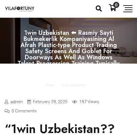
0
1win Uzbekistan ⬅️ Rasmiy Sayti
Bukmekerlik Kompaniyasining Al
Afrah Plastic-type Product Trading
Safety Screens And Goblet For
Doorways As Well As Windows
Talent Progression Training Typically
The Defense Of The Particular
Everglades”
Home
/
1win uzbekistan
/
1win Uzbekistan ⬅️ Rasmiy Sayti Bukmekerlik Kompaniyasining Al
admin
February 28, 2025
187 Views
Afrah Plastic-type Product Trading Safety Screens And Goblet
0 Comments
For Doorways As Well As Windows Talent Progression Training
Typically The Defense Of The Particular Everglades”
“1win Uzbekistan??