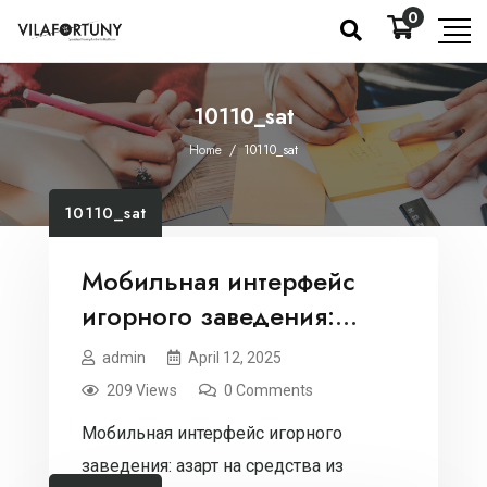
0
10110_sat
Home
/
10110_sat
10110_sat
Мобильная интерфейс
игорного заведения:
азарт на средства из
admin
April 12, 2025
любого уголка.
209 Views
0 Comments
Мобильная интерфейс игорного
заведения: азарт на средства из