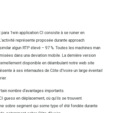
ara 1win application CI consiste à se ruiner en
 L’activité représente proposée durante approach
 similar algun RTP élevé – 97 %. Toutes les machines man
timisées dans una deviation mobile. La dernière version
nellement disponible en déambulant notre web site
résente à ses internautes de Côte d’Ivoire un large éventail
ier.
ertain nombre d’avantages importants.
 CI guess en déplacement, où qu’ils se trouvent.
ome sobre segment qui some type of été fondée durante