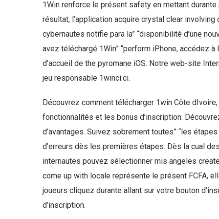
1Win renforce le présent safety en mettant durante
résultat, l’application acquire crystal clear involvi
cybernautes notifie para la” “disponibilité d’une nou
avez téléchargé 1Win” “perform iPhone, accédez à l’
d’accueil de the pyromane iOS. Notre web-site Intern
jeu responsable
1winci.ci
.
Découvrez comment télécharger 1win Côte dIvoire, l
fonctionnalités et les bonus d’inscription. Découvre
d’avantages. Suivez sobrement toutes” “les étapes 
d’erreurs dès les premières étapes. Dès la cual des
internautes pouvez sélectionner mis angeles create m
come up with locale représente le présent FCFA, el
joueurs cliquez durante allant sur votre bouton d’ins
d’inscription.