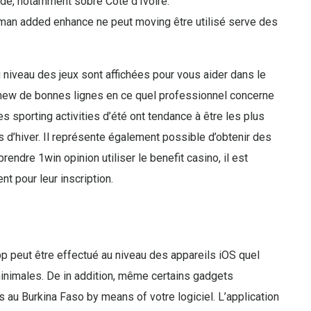
ide, notamment sobre Côte d’Ivoire.
 man added enhance ne peut moving être utilisé serve des
u niveau des jeux sont affichées pour vous aider dans le
 new de bonnes lignes en ce quel professionnel concerne
Les sporting activities d’été ont tendance à être les plus
es d’hiver. Il représente également possible d’obtenir des
endre 1win opinion utiliser le benefit casino, il est
t pour leur inscription.
 peut être effectué au niveau des appareils iOS quel
nimales. De in addition, même certains gadgets
 au Burkina Faso by means of votre logiciel. L’application