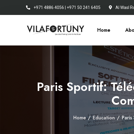
+971 4886 4056 | +971 50 241 6405
Al Wasl R
Home
Abo
Paris Sportif: Té
Com
Home
/
Education
/
Paris