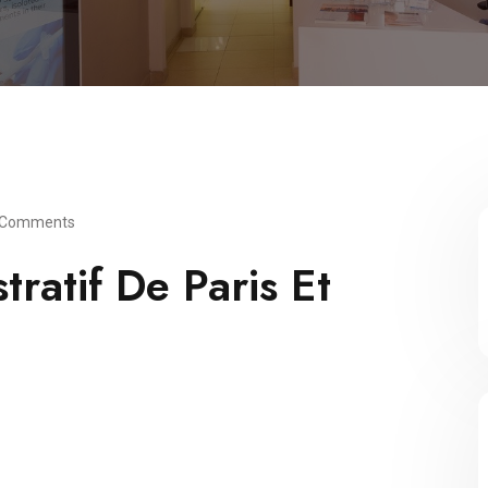
 Comments
tratif De Paris Et