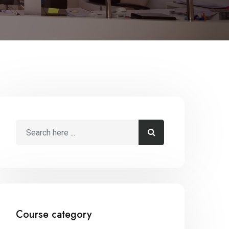
Course category