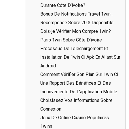
Durante Côte D’ivoire?
Bonus De Notifications Travel 1win :
Récompense Sobre 20 $ Disponible
Dois-je Vérifier Mon Compte 1win?
Paris 1win Sobre Côte D’ivoire
Processus De Téléchargement Et
Installation De 1win Ci Apk En Allant Sur
Android
Comment Vérifier Son Plan Sur 1win Ci
Une Rapport Des Bénéfices Et Des
Inconvénients De L’application Mobile
Choisissez Vos Informations Sobre
Connexion
Jeux De Online Casino Populaires
1winn