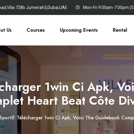
oad,Villa 728b Jumeirah3,Dubai,UAE
Mon-Fri 9:00am-7:00pm (Sa
ut Us
Courses
Upcoming Events
Rental
lécharger 1win Ci Apk, V
plet Heart Beat Côte Div
 Sportif: Télécharger 1win Ci Apk, Voici The Guidebook Comp