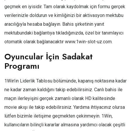
geçmek en iyisidir. Tam olarak kaydolmak için formu gerçek
verilerinizle doldurun ve kimliğinizi bir aktivasyon mektubu
aracılığıyla hesaba bağlayın. Bahis şirketinin yanıt
mektubundaki bağlantıya tıkladığınızda, özel bir tanımlayıcı
otomatik olarak bağlanacaktır
www.1win-slot-uz.com
.
Oyuncular İçin Sadakat
Programı
1Win’in Liderlik Tablosu bölümünde, kapanış noktasına kadar
ne kadar zaman kaldığını takip edebilirsiniz. Canlı bahis ile
maçın ilerleyişini gerçek zamanlı olarak HD kalitesinde
movie akışı ile takip edebilirsiniz. Yardıma ihtiyacınız olursa
lütfen bizimle iletişime geçmekten çekinmeyin. 1Win,
kullanıcıların bilinçli kararlar almasına yardımcı olacak çeşitli