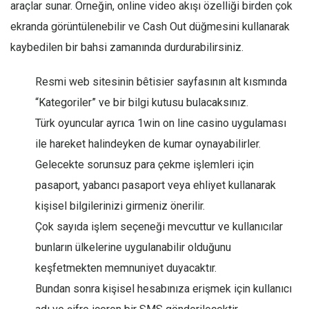
araçlar sunar. Örneğin, online video akışı özelliği birden çok
ekranda görüntülenebilir ve Cash Out düğmesini kullanarak
kaybedilen bir bahsi zamanında durdurabilirsiniz.
Resmi web sitesinin bêtisier sayfasının alt kısmında
“Kategoriler” ve bir bilgi kutusu bulacaksınız.
Türk oyuncular ayrıca 1win on line casino uygulaması
ile hareket halindeyken de kumar oynayabilirler.
Gelecekte sorunsuz para çekme işlemleri için
pasaport, yabancı pasaport veya ehliyet kullanarak
kişisel bilgilerinizi girmeniz önerilir.
Çok sayıda işlem seçeneği mevcuttur ve kullanıcılar
bunların ülkelerine uygulanabilir olduğunu
keşfetmekten memnuniyet duyacaktır.
Bundan sonra kişisel hesabınıza erişmek için kullanıcı