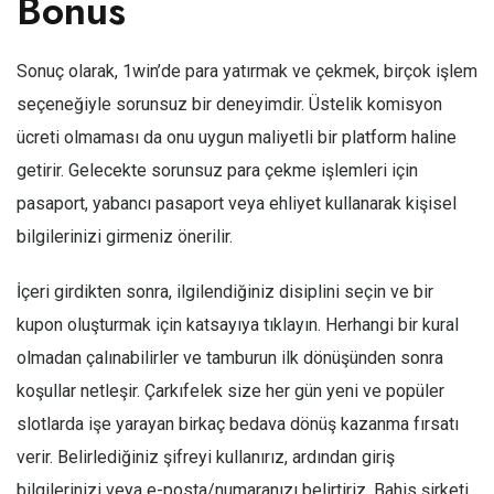
Bonus
Sonuç olarak, 1win’de para yatırmak ve çekmek, birçok işlem
seçeneğiyle sorunsuz bir deneyimdir. Üstelik komisyon
ücreti olmaması da onu uygun maliyetli bir platform haline
getirir. Gelecekte sorunsuz para çekme işlemleri için
pasaport, yabancı pasaport veya ehliyet kullanarak kişisel
bilgilerinizi girmeniz önerilir.
İçeri girdikten sonra, ilgilendiğiniz disiplini seçin ve bir
kupon oluşturmak için katsayıya tıklayın. Herhangi bir kural
olmadan çalınabilirler ve tamburun ilk dönüşünden sonra
koşullar netleşir. Çarkıfelek size her gün yeni ve popüler
slotlarda işe yarayan birkaç bedava dönüş kazanma fırsatı
verir. Belirlediğiniz şifreyi kullanırız, ardından giriş
bilgilerinizi veya e-posta/numaranızı belirtiriz. Bahis şirketi