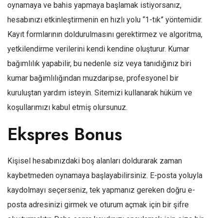
oynamaya ve bahis yapmaya başlamak istiyorsanız,
hesabınızı etkinleştirmenin en hızlı yolu “1-tık” yöntemidir.
Kayıt formlarının doldurulmasını gerektirmez ve algoritma,
yetkilendirme verilerini kendi kendine oluşturur. Kumar
bağımlılık yapabilir, bu nedenle siz veya tanıdığınız biri
kumar bağımlılığından muzdaripse, profesyonel bir
kuruluştan yardım isteyin. Sitemizi kullanarak hüküm ve
koşullarımızı kabul etmiş olursunuz.
Ekspres Bonus
Kişisel hesabınızdaki boş alanları doldurarak zaman
kaybetmeden oynamaya başlayabilirsiniz. E-posta yoluyla
kaydolmayı seçerseniz, tek yapmanız gereken doğru e-
posta adresinizi girmek ve oturum açmak için bir şifre