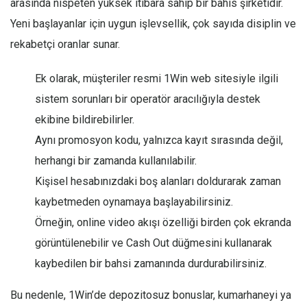
arasında nispeten yüksek itibara sahip bir bahis şirketidir.
Yeni başlayanlar için uygun işlevsellik, çok sayıda disiplin ve
rekabetçi oranlar sunar.
Ek olarak, müşteriler resmi 1Win web sitesiyle ilgili
sistem sorunları bir operatör aracılığıyla destek
ekibine bildirebilirler.
Aynı promosyon kodu, yalnızca kayıt sırasında değil,
herhangi bir zamanda kullanılabilir.
Kişisel hesabınızdaki boş alanları doldurarak zaman
kaybetmeden oynamaya başlayabilirsiniz.
Örneğin, online video akışı özelliği birden çok ekranda
görüntülenebilir ve Cash Out düğmesini kullanarak
kaybedilen bir bahsi zamanında durdurabilirsiniz.
Bu nedenle, 1Win’de depozitosuz bonuslar, kumarhaneyi ya