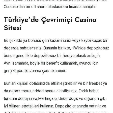
Curacao’dan bir offshore uluslararası lisansa sahiptir.
Türkiye’de Çevrimiçi Casino
Sitesi
Bu şekilde ya bonusu geri kazanırsınız veya kaybı küçük bir
değerde sabitlersiniz. Bununla birlikte, 1Win’de depozitosuz
bonus genellikle depozitosuz bir hediye olarak anlaşılır.
Aynı zamanda, böyle bir benefit kullanarak, oyuncu için
gerçek para kazanma şansı korunur.
Bunları kişisel dolabınızda etkinleştirebilir ve bir freebet ya
da depozitosuz added bonus alabilirsiniz. Farklı bahis
türlerini deneyin ve Martingale, Underdogs ve diğerleri gibi
iyi bilinen stratejileri kullanın. Depozitolar anında yatırılır ve