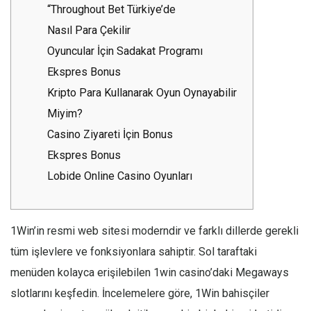
“Throughout Bet Türkiye’de
Nasıl Para Çekilir
Oyuncular İçin Sadakat Programı
Ekspres Bonus
Kripto Para Kullanarak Oyun Oynayabilir
Miyim?
Casino Ziyareti İçin Bonus
Ekspres Bonus
Lobide Online Casino Oyunları
1Win’in resmi web sitesi moderndir ve farklı dillerde gerekli
tüm işlevlere ve fonksiyonlara sahiptir. Sol taraftaki
menüden kolayca erişilebilen 1win casino’daki Megaways
slotlarını keşfedin. İncelemelere göre, 1Win bahisçiler