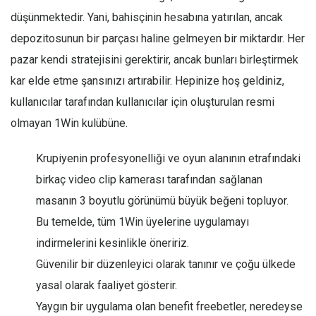
düşünmektedir. Yani, bahisçinin hesabına yatırılan, ancak
depozitosunun bir parçası haline gelmeyen bir miktardır. Her
pazar kendi stratejisini gerektirir, ancak bunları birleştirmek
kar elde etme şansınızı artırabilir. Hepinize hoş geldiniz,
kullanıcılar tarafından kullanıcılar için oluşturulan resmi
olmayan 1Win kulübüne.
Krupiyenin profesyonelliği ve oyun alanının etrafındaki
birkaç video clip kamerası tarafından sağlanan
masanın 3 boyutlu görünümü büyük beğeni topluyor.
Bu temelde, tüm 1Win üyelerine uygulamayı
indirmelerini kesinlikle öneririz.
Güvenilir bir düzenleyici olarak tanınır ve çoğu ülkede
yasal olarak faaliyet gösterir.
Yaygın bir uygulama olan benefit freebetler, neredeyse