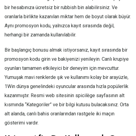
bir hesabınıza ücretsiz bir rubbish bin alabilirsiniz. Ve
oranlarla birlikte kazanılan miktar hem de boyut olarak büyür.
Aynı promosyon kodu, yalnızca kayıt sırasında değil,
herhangi bir zamanda kullanılabilir.
Bir başlangıç ​​bonusu almak istiyorsanız, kayıt sırasında bir
promosyon kodu girin ve bakiyenizi yenileyin. Canlı krupiye
oyunları tamamen etkileyici bir deneyim için mevcuttur.
Yumuşak mavi renklerde şık ve kullanımı kolay bir arayüzle,
1Win dünya genelindeki oyuncular arasında hızla popülerlik
kazanmıştır. Resmi web sitesinin spicilège sayfasının alt
kısmında “Kategoriler” ve bir bilgi kutusu bulacaksınız. Orta
alt alanda, canlı bahis oranlarından rastgele iki maçın
gösterimi vardır.