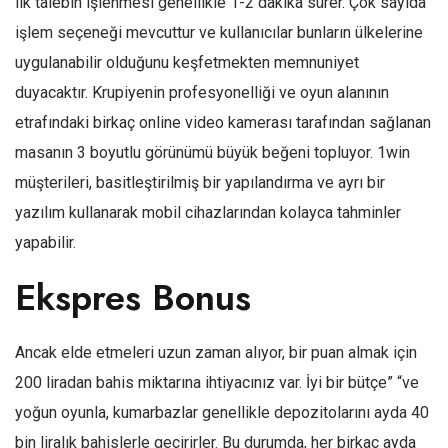
ilk talebin işlenmesi genellikle 1-2 dakika sürer. Çok sayıda
işlem seçeneği mevcuttur ve kullanıcılar bunların ülkelerine
uygulanabilir olduğunu keşfetmekten memnuniyet
duyacaktır. Krupiyenin profesyonelliği ve oyun alanının
etrafındaki birkaç online video kamerası tarafından sağlanan
masanın 3 boyutlu görünümü büyük beğeni topluyor. 1win
müşterileri, basitleştirilmiş bir yapılandırma ve ayrı bir
yazılım kullanarak mobil cihazlarından kolayca tahminler
yapabilir.
Ekspres Bonus
Ancak elde etmeleri uzun zaman alıyor, bir puan almak için
200 liradan bahis miktarına ihtiyacınız var. İyi bir bütçe” “ve
yoğun oyunla, kumarbazlar genellikle depozitolarını ayda 40
bin liralık bahislerle geçirirler. Bu durumda, her birkaç ayda