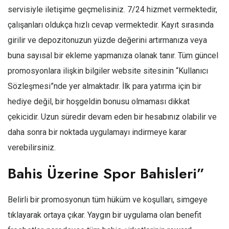
servisiyle iletişime geçmelisiniz. 7/24 hizmet vermektedir,
çalışanları oldukça hızlı cevap vermektedir. Kayıt sırasında
girilir ve depozitonuzun yüzde değerini artırmanıza veya
buna sayısal bir ekleme yapmanıza olanak tanır. Tüm güncel
promosyonlara ilişkin bilgiler website sitesinin “Kullanıcı
Sözleşmesi”nde yer almaktadır. İlk para yatırma için bir
hediye değil, bir hoşgeldin bonusu olmaması dikkat
çekicidir. Uzun süredir devam eden bir hesabınız olabilir ve
daha sonra bir noktada uygulamayı indirmeye karar
verebilirsiniz.
Bahis Üzerine Spor Bahisleri”
Belirli bir promosyonun tüm hüküm ve koşulları, simgeye
tıklayarak ortaya çıkar. Yaygın bir uygulama olan benefit