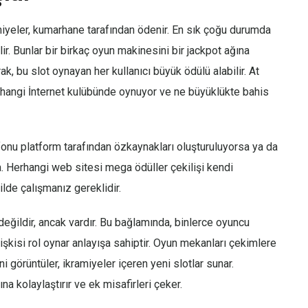
miyeler, kumarhane tarafından ödenir. En sık çoğu durumda
ilir. Bunlar bir birkaç oyun makinesini bir jackpot ağına
ak, bu slot oynayan her kullanıcı büyük ödülü alabilir. At
hangi İnternet kulübünde oynuyor ve ne büyüklükte bahis
onu platform tarafından özkaynakları oluşturuluyorsa ya da
sa. Herhangi web sitesi mega ödüller çekilişi kendi
kilde çalışmanız gereklidir.
değildir, ancak vardır. Bu bağlamında, binlerce oyuncu
işkisi rol oynar anlayışa sahiptir. Oyun mekanları çekimlere
 görüntüler, ikramiyeler içeren yeni slotlar sunar.
na kolaylaştırır ve ek misafirleri çeker.