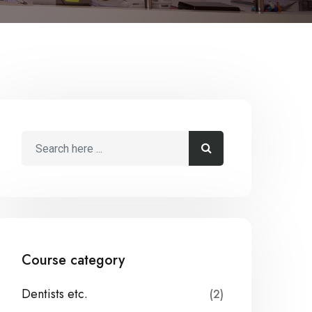
Course category
Dentists etc.
(2)