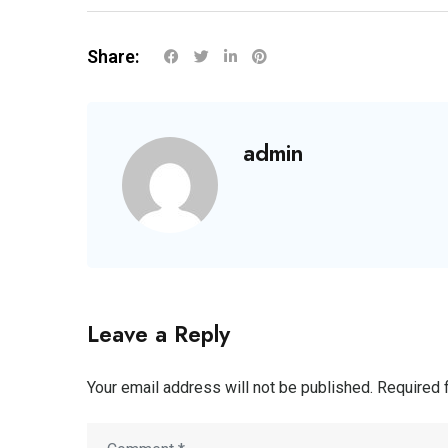
Share:
admin
Leave a Reply
Your email address will not be published.
Required 