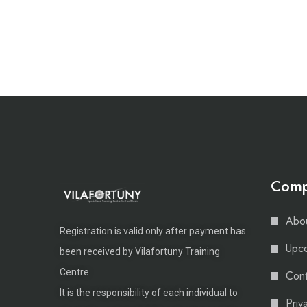
Com
Abou
Registration is valid only after payment has
Upco
been received by Vilafortuny Training
Centre
Cont
It is the responsibility of each individual to
Priv