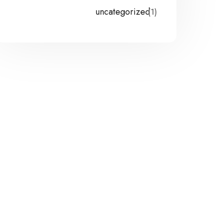
uncategorized
(1)