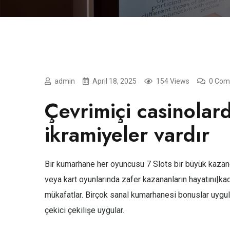
admin
April 18, 2025
154 Views
0 Com
Çevrimiçi casinolar
ikramiyeler vardır
Bir kumarhane her oyuncusu 7 Slots bir büyük kazanç
veya kart oyunlarında zafer kazananların hayatını|kad
mükafatlar. Birçok sanal kumarhanesi bonuslar uygu
çekici çekilişe uygular.