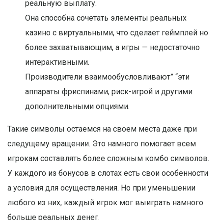
реальную выплату.
Она способна сочетать элементы реальных
казино с виртуальными, что сделает геймплей но
более захватывающим, а игры — недостаточно
интерактивными.
Производители взаимообусловливают” “эти
аппараты фриспинами, риск-игрой и другими
дополнительными опциями.
Такие символы остаемся на своем места даже при
следущему вращении. Это намного помогает всем
игрокам составлять более сложным комбо символов.
У каждого из бонусов в слотах есть свои особенности
а условия для осуществления. Но при уменьшении
любого из них, каждый игрок мог выиграть намного
больше реальных денег.