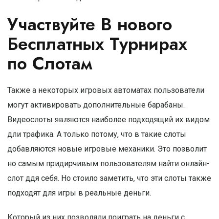
Участвуйте В нового
Бесплатных Турнирах
по Слотам
Также а некоторых игровых автоматах пользователи
могут активировать дополнительные барабаны.
Видеослоты являются наиболее подходящий их видом
дли трафика. А только потому, что в такие слоты
добавляются новые игровые механики. Это позволит
но самым придирчивым пользователям найти онлайн-
слот ддя себя. Но стоило заметить, что эти слоты также
подходят для игры в реальные деньги.
Который из них позволяли поиграть на деньги с