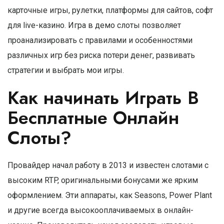
карточные игры, рулетки, платформы для сайтов, софт
для live-казино. Игра в демо слоты позволяет
проанализировать с правилами и особенностями
различных игр без риска потери денег, развивать
стратегии и выбрать мои игры.
Как начинать Играть В
Бесплатные Онлайн
Слоты?
Провайдер начал работу в 2013 и известен слотами с
высоким RTP, оригинальными бонусами же ярким
оформлением. Эти аппараты, как Seasons, Power Plant
и другие всегда высокооплачиваемых в онлайн-