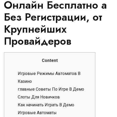
Онлайн Бесплатно а
Без Регистрации, от
Крупнейших
Провайдеров
Content
Игровые Режимы Автоматов В
Казино
главные Советы По Игре В Демо
Слоты Для Новичков
Как начинать Играть В Демо
Игровые Автоматы