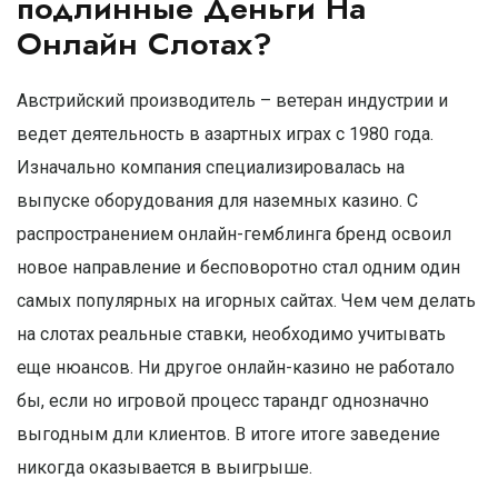
подлинные Деньги На
Онлайн Слотах?
Австрийский производитель – ветеран индустрии и
ведет деятельность в азартных играх с 1980 года.
Изначально компания специализировалась на
выпуске оборудования для наземных казино. С
распространением онлайн-гемблинга бренд освоил
новое направление и бесповоротно стал одним один
самых популярных на игорных сайтах. Чем чем делать
на слотах реальные ставки, необходимо учитывать
еще нюансов. Ни другое онлайн-казино не работало
бы, если но игровой процесс тарандг однозначно
выгодным дли клиентов. В итоге итоге заведение
никогда оказывается в выигрыше.