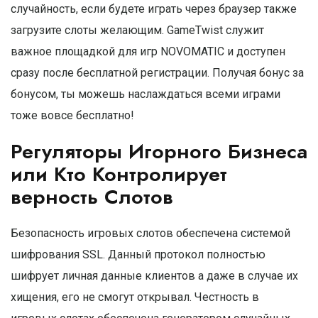
случайность, если будете играть через браузер также
загрузите слоты желающим. GameTwist служит
важное площадкой для игр NOVOMATIC и доступен
сразу после бесплатной регистрации. Получая бонус за
бонусом, ты можешь наслаждаться всеми играми
тоже вовсе бесплатно!
Регуляторы Игорного Бизнеса
или Кто Контролирует
верность Слотов
Безопасность игровых слотов обеспечена системой
шифрования SSL. Данный протокол полностью
шифрует личная данные клиентов а даже в случае их
хищения, его не смогут открывал. Честность в