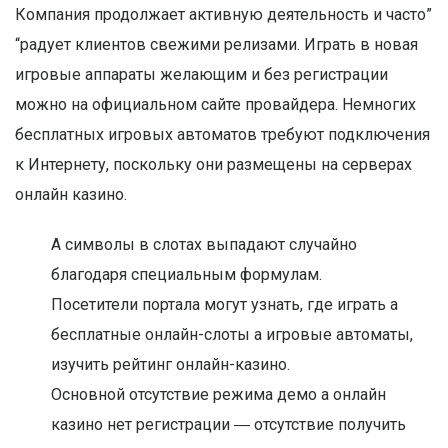
Компания продолжает активную деятельность и часто”
“радует клиентов свежими релизами. Играть в новая
игровые аппараты желающим и без регистрации
можно на официальном сайте провайдера. Немногих
бесплатных игровых автоматов требуют подключения
к Интернету, поскольку они размещены на серверах
онлайн казино.
А символы в слотах выпадают случайно
благодаря специальным формулам.
Посетители портала могут узнать, где играть а
бесплатные онлайн-слоты а игровые автоматы,
изучить рейтинг онлайн-казино.
Основной отсутствие режима демо а онлайн
казино нет регистрации ― отсутствие получить