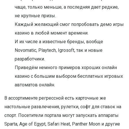
чаще, только меньше, а последняя дает редкие,
не крупные призы.
Каждый желающий смог попробовать демо игры
казино в любой момент времени.
И их числе а известные бренды, вообще
Novomatic, Playtech, Igrosoft, так и новые
разработчики.
Приведём немного примеров хороших онлайн
казино с большим выбором бесплатных игровых
автоматов онлайн.
В ассортименте регрессной есть карточные же
настольные развлечения, рулетки, софт для ставок на
спорт. Посетители портала могут запускать аппараты
Sparta, Age of Egypt, Safari Heat, Panther Moon и другие