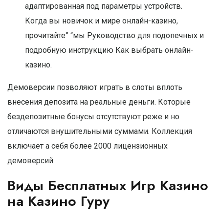
адаптированная под параметры устройств.
Когда вы новичок и мире онлайн-казино,
прочитайте” “мы Руководство для подопечных и
подробную инструкцию Как выбрать онлайн-
казино.
Демоверсии позволяют играть в слоты вплоть
внесения депозита на реальные деньги. Которые
бездепозитные бонусы отсутствуют реже и но
отличаются внушительными суммами. Коллекция
включает а себя более 2000 лицензионных
демоверсий.
Виды Бесплатных Игр Казино
на Казино Гуру