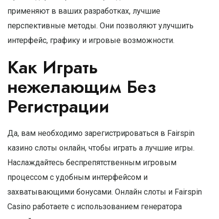
применяют в ваших разработках, лучшие
перспективные методы. Они позволяют улучшить
интерфейс, графику и игровые возможности.
Как Играть
нежелающим Без
Регистрации
Да, вам необходимо зарегистрироваться в Fairspin
казино слоты онлайн, чтобы играть а лучшие игры.
Наслаждайтесь беспрепятственным игровым
процессом с удобным интерфейсом и
захватывающими бонусами. Онлайн слоты и Fairspin
Casino работаете с использованием генератора