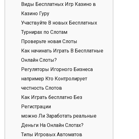
Виды Бесплатных Игр Казино в
Казино Гуру
Участвуйте В новых Бесплатных
Турнирах по Слотам
Проверьте новая Слоты
Как начинать Играть В Бесплатные
Онлайн Слоты?
Регуляторы Игорного Бизнеса
например Кто Контролирует
честность Слотов
Как Играть бесплатно Без
Регистрации
можно Ли Заработать реальные
Деньги На Онлайн Слотах?
Типы Игровых Автоматов