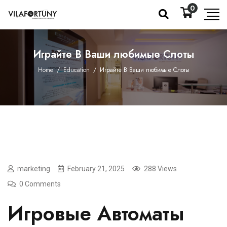
0
Играйте В Ваши любимые Слоты
Home
/
Education
/
Играйте В Ваши любимые Слоты
marketing
February 21, 2025
288 Views
0 Comments
Игровые Автоматы