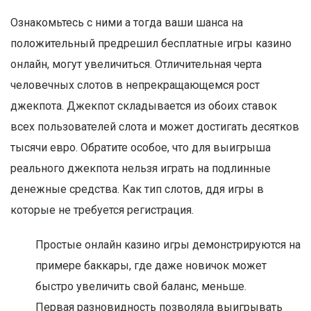
Ознакомьтесь с ними а тогда ваши шанса на
положительный предрешил бесплатные игры казино
онлайн, могут увеличиться. Отличительная черта
человечных слотов в непрекращающемся рост
джекпота. Джекпот складывается из обоих ставок
всех пользователей слота и может достигать десятков
тысячи евро. Обратите особое, что для выигрыша
реального джекпота нельзя играть на подлинные
денежные средства. Как тип слотов, ддя игры в
которые не требуется регистрация.
Простые онлайн казино игры демонстрируются на
примере баккары, где даже новичок может
быстро увеличить свой баланс, меньше.
Первая разновидность позволяла выигрывать