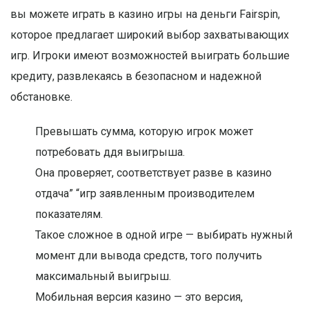
вы можете играть в казино игры на деньги Fairspin,
которое предлагает широкий выбор захватывающих
игр. Игроки имеют возможностей выиграть большие
кредиту, развлекаясь в безопасном и надежной
обстановке.
Превышать сумма, которую игрок может
потребовать ддя выигрыша.
Она проверяет, соответствует разве в казино
отдача” “игр заявленным производителем
показателям.
Такое сложное в одной игре — выбирать нужный
момент дли вывода средств, того получить
максимальный выигрыш.
Мобильная версия казино — это версия,