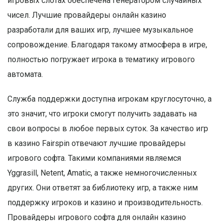
игровых слотах обеспечена генератором случайных
чисел. Лучшие провайдеры онлайн казино
разработали для ваших игр, лучшее музыкальное
сопровождение. Благодаря такому атмосфера в игре,
полностью погружает игрока в тематику игрового
автомата.
Служба поддержки доступна игрокам круглосуточно, а
это значит, что игроки смогут получить задавать на
свои вопросы в любое первых суток. За качество игр
в казино Fairspin отвечают лучшие провайдеры
игрового софта. Такими компаниями являемся
Yggrasill, Netent, Amatic, а также немногочисленных
других. Они ответят за библиотеку игр, а также ним
поддержку игроков и казино и производительность.
Провайдеры игрового софта для онлайн казино